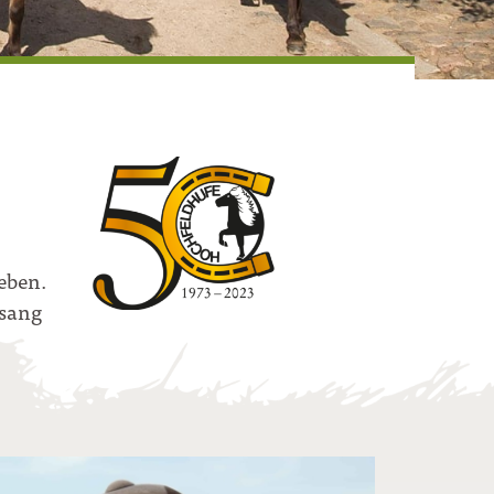
eben.
lsang